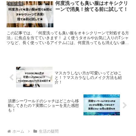
何度洗っても臭い服はオキシクリ
生活の疑問
ーンで消臭！捨てる前に試して！
この記事では、「何度洗っても臭い服をオキシクリーンで対処する方
法」に焦点を当てていきます！ よく使うタオルやお気に入りのTシャ
ツなど、長く使っているアイテムには、何度洗ってもも消えない嫌な
臭いがついてしまうことがありますよね。 消臭効果のあ...
マスカラしない方が可愛いってどゆこ
と！？マスカラなしのメイク方法も紹
介！
須磨シーワールドのシャチはどこから移
動してきたの？実際にショーを見た感想
も！
ホーム
生活の疑問