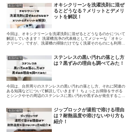
オキシクリーンを洗濯洗剤に混ぜ
生活の疑問
るとどうなる？メリットとデメリ
ットを解説！
今回は、オキシクリーンを洗濯洗剤に混ぜるとどうなるのかについて
解説していきます！ 洗濯槽洗浄の代表格としてメジャーな「オキシ
クリーン」ですが、洗濯槽の掃除だけでなく洗濯そのものにも利用す
ることができます。 やり方もシンプルで、オキシクリーン...
ステンレスの黒い汚れの落とし方
生活の疑問
は？黒ずみの理由も調べてみた！
今回は、台所周りのステンレスの黒い汚れの落とし方、それに関連の
ある知識などについて解説していきます！ ちょっとお掃除をサボる
とシンクやその周辺のステンレスに黒い汚れや黒ずみが発生すること
がよくありますが、あの黒い汚れは一体何なのでしょうか？...
ジップロックが湯煎で溶ける理由
生活の疑問
は？耐熱温度や溶けないやり方も
紹介！