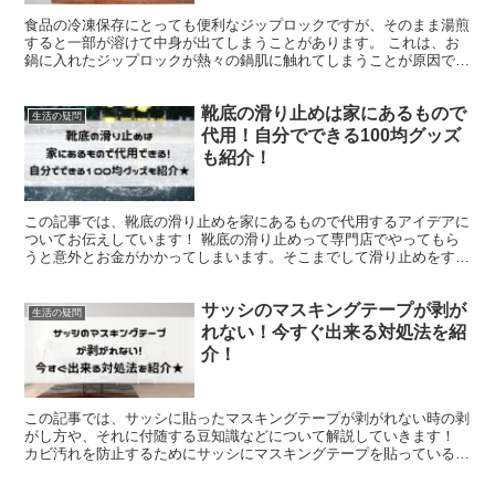
食品の冷凍保存にとっても便利なジップロックですが、そのまま湯煎
すると一部が溶けて中身が出てしまうことがあります。 これは、お
鍋に入れたジップロックが熱々の鍋肌に触れてしまうことが原因で起
こってしまいます。レトルト食品のように何も考えずにドボ...
靴底の滑り止めは家にあるもので
生活の疑問
代用！自分でできる100均グッズ
も紹介！
この記事では、靴底の滑り止めを家にあるもので代用するアイデアに
ついてお伝えしています！ 靴底の滑り止めって専門店でやってもら
うと意外とお金がかかってしまいます。そこまでして滑り止めをする
のはちょっと…と思ってしまう人も少ないはずです。 そん...
サッシのマスキングテープが剥が
生活の疑問
れない！今すぐ出来る対処法を紹
介！
この記事では、サッシに貼ったマスキングテープが剥がれない時の剥
がし方や、それに付随する豆知識などについて解説していきます！
カビ汚れを防止するためにサッシにマスキングテープを貼っている人
も多いと思いますが、それを何年も張りっぱなしにしている...