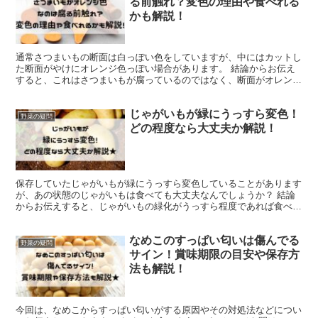
る前触れ？変色の理由や食べれる
かも解説！
通常さつまいもの断面は白っぽい色をしていますが、中にはカットし
た断面がやけにオレンジ色っぽい場合があります。 結論からお伝え
すると、これはさつまいもが腐っているのではなく、断面がオレンジ
色になる成分をたくさん含んだ品種である場合がほとんどで...
じゃがいもが緑にうっすら変色！
野菜の疑問
どの程度なら大丈夫か解説！
保存していたじゃがいもが緑にうっすら変色していることがあります
が、あの状態のじゃがいもは食べても大丈夫なんでしょうか？ 結論
からお伝えすると、じゃがいもの緑化がうっすら程度であれば食べら
れる可能性が高くなります。 緑の部分を皮ごと厚めにむい...
なめこのすっぱい匂いは傷んでる
野菜の疑問
サイン！賞味期限の目安や保存方
法も解説！
今回は、なめこからすっぱい匂いがする原因やその対処法などについ