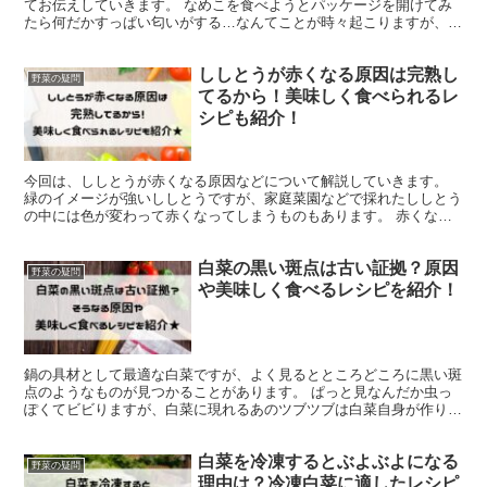
てお伝えしていきます。 なめこを食べようとパッケージを開けてみ
たら何だかすっぱい匂いがする…なんてことが時々起こりますが、こ
れはそのなめこがすでに傷んでいる、もしくは傷みはじめて...
ししとうが赤くなる原因は完熟し
野菜の疑問
てるから！美味しく食べられるレ
シピも紹介！
今回は、ししとうが赤くなる原因などについて解説していきます。
緑のイメージが強いししとうですが、家庭菜園などで採れたししとう
の中には色が変わって赤くなってしまうものもあります。 赤くなる
と唐辛子のようですごく辛いように見えますが、実際はしし...
白菜の黒い斑点は古い証拠？原因
野菜の疑問
や美味しく食べるレシピを紹介！
鍋の具材として最適な白菜ですが、よく見るとところどころに黒い斑
点のようなものが見つかることがあります。 ぱっと見なんだか虫っ
ぽくてビビりますが、白菜に現れるあのツブツブは白菜自身が作り出
した色素（ポリフェノール）なので、そのまま食べてしまっ...
白菜を冷凍するとぶよぶよになる
野菜の疑問
理由は？冷凍白菜に適したレシピ