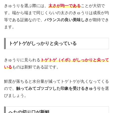
きゅうりを選ぶ際には、
太さが均一である
ことが大切で
す。端から端まで同じくらいの太さのきゅうりは成長が均
等である証拠なので、
バランスの良い美味しさ
が期待でき
ます。
トゲトゲがしっかりと尖っている
きゅうりに見られる
トゲトゲ（イボ）がしっかりと尖って
いる
ものは新鮮である証です。
鮮度が落ちると水分量が減ってトゲトゲが丸くなってくる
ので、
触ってみてゴツゴツした印象を受けるきゅうり
を選
びましょう。
へたの切り口が新鮮